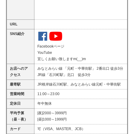
URL
SNS紹介
Facebookページ
YouTube
宜しくお願い致しますm(__)m
お店へのア
みなとみらい線 「元町・中華街駅」 2番出口 徒歩3分
クセス
JR線「石川町駅」北口 徒歩3分
最寄駅
JR根岸線石川町駅、みなとみらい線元町・中華街駅
営業時間
11:00～23:00
定休日
年中無休
平均予算
[夜]2000～3999円
（昼・夜）
[昼]1000～1999円
カード
可（VISA、MASTER、JCB）