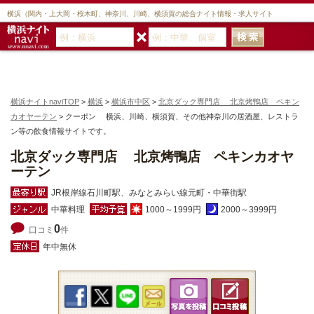
横浜（関内・上大岡・桜木町、神奈川、川崎、横須賀の総合ナイト情報・求人サイト
横浜ナイトnaviTOP
>
横浜
>
横浜市中区
>
北京ダック専門店 北京烤鴨店 ペキン
カオヤーテン
> クーポン 横浜、川崎、横須賀、その他神奈川の居酒屋、レストラ
ン等の飲食情報サイトです。
北京ダック専門店 北京烤鴨店 ペキンカオヤ
ーテン
JR根岸線石川町駅、みなとみらい線元町・中華街駅
中華料理
1000～1999円
2000～3999円
0
口コミ
件
年中無休