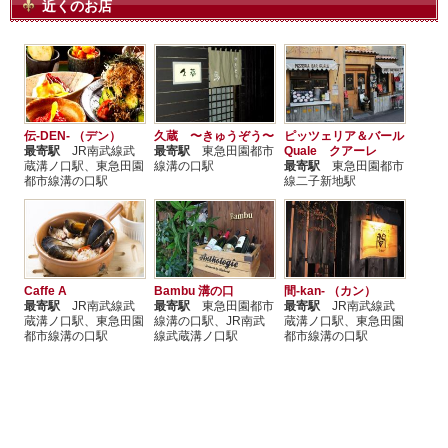
近くのお店
伝-DEN- （デン）
久蔵 〜きゅうぞう〜
ピッツェリア＆バール
最寄駅
JR南武線武
最寄駅
東急田園都市
Quale クアーレ
蔵溝ノ口駅、東急田園
線溝の口駅
最寄駅
東急田園都市
都市線溝の口駅
線二子新地駅
Caffe A
Bambu 溝の口
間-kan- （カン）
最寄駅
JR南武線武
最寄駅
東急田園都市
最寄駅
JR南武線武
蔵溝ノ口駅、東急田園
線溝の口駅、JR南武
蔵溝ノ口駅、東急田園
都市線溝の口駅
線武蔵溝ノ口駅
都市線溝の口駅