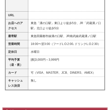
URL
お店へのア
東急「溝の口駅」東口より徒歩5分、JR「武蔵溝ノ口
クセス
駅」北口より徒歩5分
最寄駅
東急田園都市線溝の口駅、JR南武線武蔵溝ノ口駅
営業時間
18:00〜翌3:00（フードL.O.2:00､ドリンクL.O.2:30）
定休日
水曜日
平均予算
[夜]3,000円～3,999円
（昼・夜）
カード
可（VISA、MASTER、JCB、DINERS、AMEX）
キャッシュ
無し
レス決済