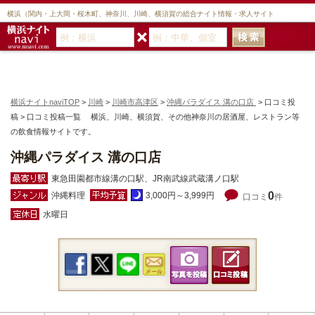
横浜（関内・上大岡・桜木町、神奈川、川崎、横須賀の総合ナイト情報・求人サイト
横浜ナイトnaviTOP
>
川崎
>
川崎市高津区
>
沖縄パラダイス 溝の口店
> 口コミ投
稿 > 口コミ投稿一覧 横浜、川崎、横須賀、その他神奈川の居酒屋、レストラン等
の飲食情報サイトです。
沖縄パラダイス 溝の口店
東急田園都市線溝の口駅、JR南武線武蔵溝ノ口駅
0
沖縄料理
3,000円～3,999円
口コミ
件
水曜日