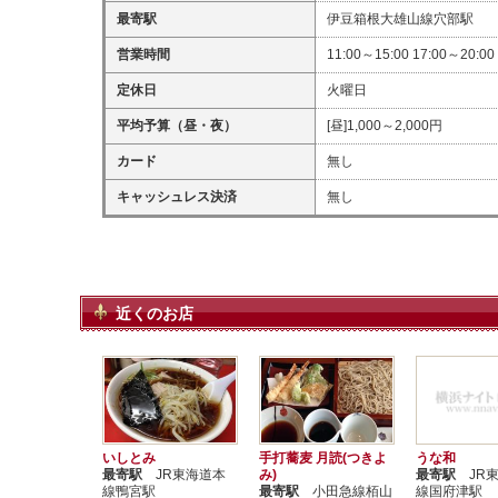
最寄駅
伊豆箱根大雄山線穴部駅
営業時間
11:00～15:00 17:00～20:00
定休日
火曜日
平均予算（昼・夜）
[昼]1,000～2,000円
カード
無し
キャッシュレス決済
無し
近くのお店
いしとみ
手打蕎麦 月読(つきよ
うな和
最寄駅
JR東海道本
み)
最寄駅
JR東
線鴨宮駅
最寄駅
小田急線栢山
線国府津駅