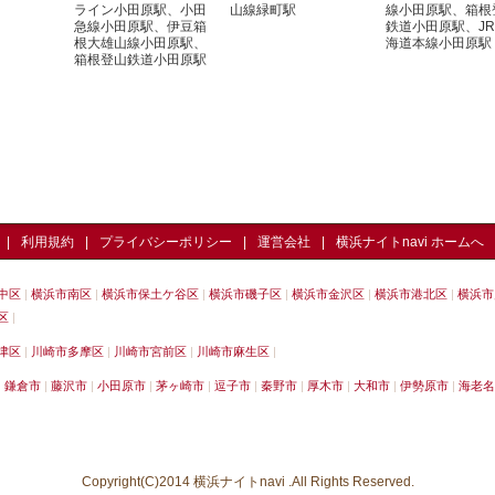
ライン小田原駅、小田
山線緑町駅
線小田原駅、箱根
急線小田原駅、伊豆箱
鉄道小田原駅、J
根大雄山線小田原駅、
海道本線小田原駅
箱根登山鉄道小田原駅
利用規約
プライバシーポリシー
運営会社
横浜ナイトnavi ホームへ
中区
横浜市南区
横浜市保土ケ谷区
横浜市磯子区
横浜市金沢区
横浜市港北区
横浜市
区
津区
川崎市多摩区
川崎市宮前区
川崎市麻生区
鎌倉市
藤沢市
小田原市
茅ヶ崎市
逗子市
秦野市
厚木市
大和市
伊勢原市
海老名
Copyright(C)2014 横浜ナイトnavi .All Rights Reserved.