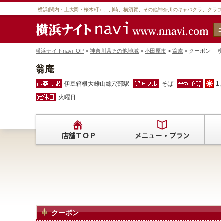
横浜(関内・上大岡・桜木町）、川崎、横須賀、その他神奈川のキャバクラ、クラ
横浜ナイトnaviTOP
>
神奈川県その他地域
>
小田原市
>
翁庵
> クーポン 
翁庵
伊豆箱根大雄山線穴部駅
そば
1
火曜日
クーポン