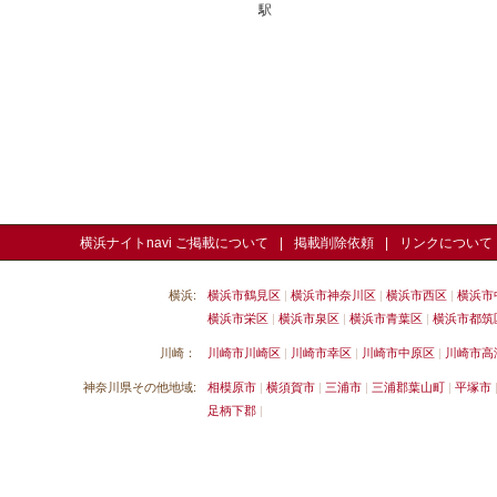
駅
横浜ナイトnavi ご掲載について
掲載削除依頼
リンクについて
横浜:
横浜市鶴見区
横浜市神奈川区
横浜市西区
横浜市
横浜市栄区
横浜市泉区
横浜市青葉区
横浜市都筑
川崎：
川崎市川崎区
川崎市幸区
川崎市中原区
川崎市高
神奈川県その他地域:
相模原市
横須賀市
三浦市
三浦郡葉山町
平塚市
足柄下郡