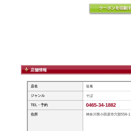
店舗情報
店名
翁庵
ジャンル
そば
0465-34-1882
TEL・予約
住所
神奈川県小田原市穴部556-1