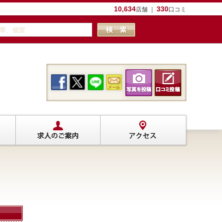
10,634
330
店舗 ｜
口コミ