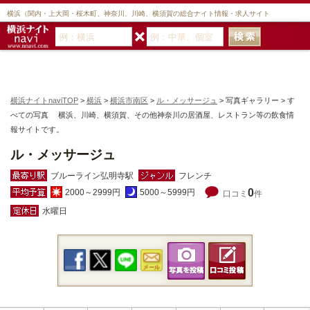
横浜（関内・上大岡・桜木町、神奈川、川崎、横須賀の総合ナイト情報・求人サイト
横浜ナイトnaviTOP
>
横浜
>
横浜市南区
>
ル・メッサージュ
> 写真ギャラリー > す
べての写真 横浜、川崎、横須賀、その他神奈川の居酒屋、レストラン等の飲食情
報サイトです。
ル・メッサージュ
ブルーライン弘明寺駅
フレンチ
0
2000～2999円
5000～5999円
口コミ
件
水曜日