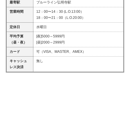
最寄駅
ブルーライン弘明寺駅
営業時間
12：00〜14：30 (L.O.13:00）
18：00〜21：00（L.O.20:00）
定休日
水曜日
平均予算
[夜]5000～5999円
（昼・夜）
[昼]2000～2999円
カード
可（VISA、MASTER、AMEX）
キャッシュ
無し
レス決済