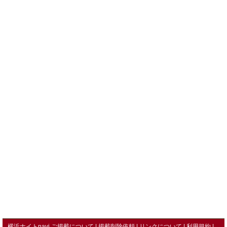
横浜ナイトnavi ご掲載について
掲載削除依頼
リンクについて
利用規約