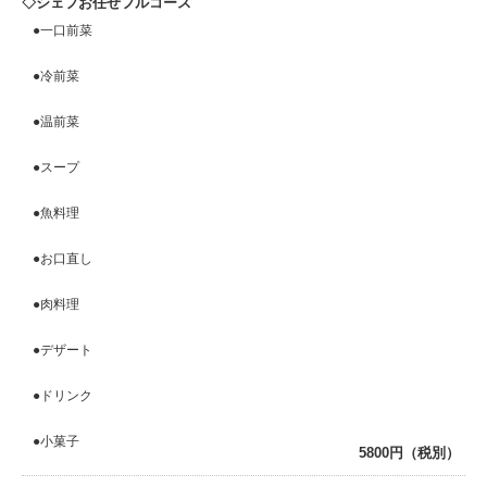
シェフお任せフルコース
●一口前菜
●冷前菜
●温前菜
●スープ
●魚料理
●お口直し
●肉料理
●デザート
●ドリンク
●小菓子
5800円（税別）