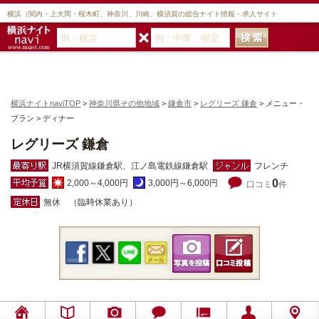
横浜（関内・上大岡・桜木町、神奈川、川崎、横須賀の総合ナイト情報・求人サイト
横浜ナイトnaviTOP
>
神奈川県その他地域
>
鎌倉市
>
レグリーズ 鎌倉
> メニュー・
プラン > ディナー
レグリーズ 鎌倉
JR横須賀線鎌倉駅、江ノ島電鉄線鎌倉駅
フレンチ
0
2,000～4,000円
3,000円～6,000円
口コミ
件
無休 （臨時休業あり）