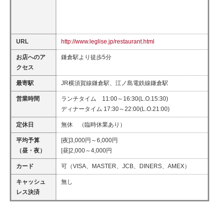
URL
http://www.leglise.jp/restaurant.html
お店へのア
鎌倉駅より徒歩5分
クセス
最寄駅
JR横須賀線鎌倉駅、江ノ島電鉄線鎌倉駅
営業時間
ランチタイム 11:00～16:30(L.O.15:30)
ディナータイム 17:30～22:00(L.O.21:00)
定休日
無休 （臨時休業あり）
平均予算
[夜]3,000円～6,000円
（昼・夜）
[昼]2,000～4,000円
カード
可（VISA、MASTER、JCB、DINERS、AMEX）
キャッシュ
無し
レス決済