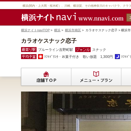
横浜(関内・上大岡・桜木町）、川崎、横須賀、その他神奈川のキャバクラ、クラ
横浜ナイトnaviTOP
>
横浜
>
横浜市南区
> カラオケスナック恋子 > 横
カラオケスナック恋子
ブルーライン吉野町駅
スナック
ｿﾌﾄﾄﾞﾘﾝｸ・お菓子付き 歌い放題 1,300円
ｿﾌﾄﾄ