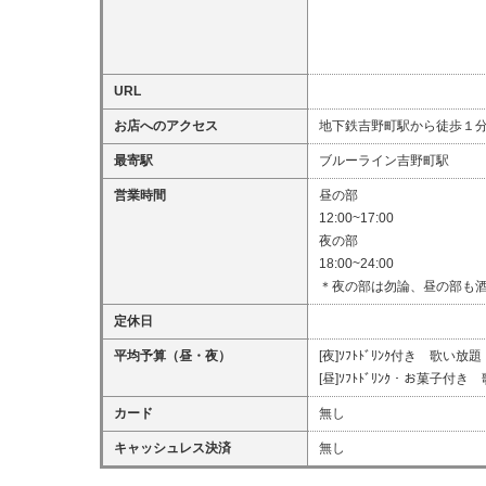
URL
お店へのアクセス
地下鉄吉野町駅から徒歩１
最寄駅
ブルーライン吉野町駅
営業時間
昼の部
12:00~17:00
夜の部
18:00~24:00
＊夜の部は勿論、昼の部も
定休日
平均予算（昼・夜）
[夜]ｿﾌﾄﾄﾞﾘﾝｸ付き 歌い放題
[昼]ｿﾌﾄﾄﾞﾘﾝｸ・お菓子付き
カード
無し
キャッシュレス決済
無し