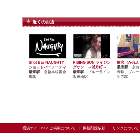
近くのお店
Shot Bar NAUGHTY
RISING SUN ライジン
歌恋（かれ
ショットバーノーティ
グサン ～浦舟町～
最寄駅
京急
最寄駅
京急本線黄金
最寄駅
ブルーライン
寺駅、ブルー
町駅
阪東橋駅
明寺駅
横浜ナイトnavi ご掲載について
掲載削除依頼
リンクについて