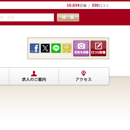
10,634
330
店舗 ｜
口コミ