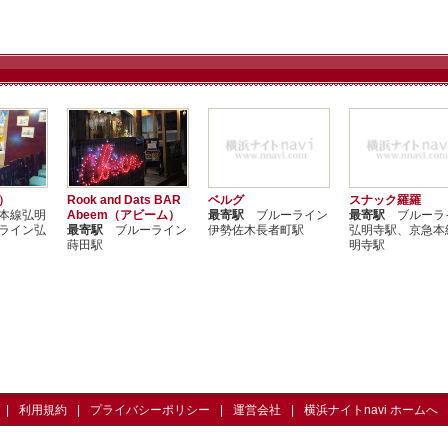
ん）
Rook and Dats BAR
ベルグ
スナック羅羅
本線弘明
Abeem（アビーム）
最寄駅
ブルーライン
最寄駅
ブルーラ
ライン弘
最寄駅
ブルーライン
伊勢佐木長者町駅
弘明寺駅、京急本
蒔田駅
明寺駅
利用規約
プライバシーポリシー
運営会社
横浜ナイトnavi ホームへ