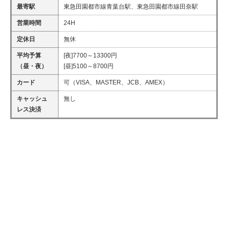
最寄駅
東急田園都市線青葉台駅、東急田園都市線田奈駅
営業時間
24H
定休日
無休
平均予算
[夜]7700～13300円
（昼・夜）
[昼]5100～8700円
カード
可（VISA、MASTER、JCB、AMEX）
キャッシュ
無し
レス決済