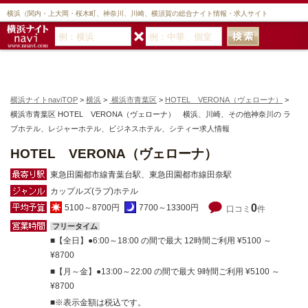
横浜（関内・上大岡・桜木町、神奈川、川崎、横須賀の総合ナイト情報・求人サイト
横浜ナイトnaviTOP
>
横浜
>
横浜市青葉区
>
HOTEL VERONA（ヴェローナ）
>
横浜市青葉区 HOTEL VERONA（ヴェローナ） 横浜、川崎、その他神奈川の ラ
ブホテル、レジャーホテル、ビジネスホテル、シティー求人情報
HOTEL VERONA（ヴェローナ）
東急田園都市線青葉台駅、東急田園都市線田奈駅
カップルズ(ラブ)ホテル
0
5100～8700円
7700～13300円
口コミ
件
フリータイム
【全日】●6:00～18:00 の間で最大 12時間ご利用 ¥5100 ～
¥8700
【月～金】●13:00～22:00 の間で最大 9時間ご利用 ¥5100 ～
¥8700
※表示金額は税込です。