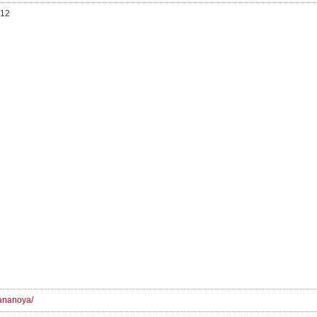
12
ananoya/