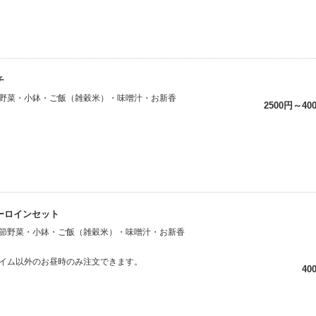
チ
野菜・小鉢・ご飯（雑穀米）・味噌汁・お新香
2500円～40
ーロインセット
節野菜・小鉢・ご飯（雑穀米）・味噌汁・お新香
イム以外のお昼時のみ注文できます。
40