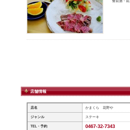
食前酒・前
店舗情報
店名
かまくら 花野や
ジャンル
ステーキ
0467-32-7343
TEL・予約