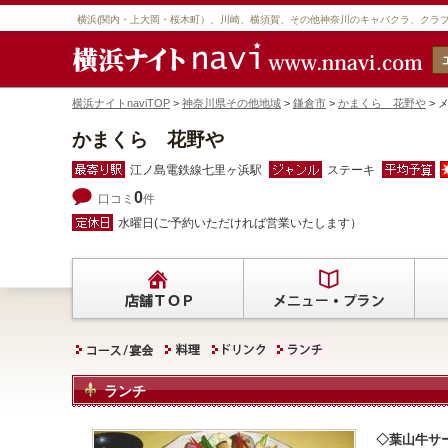
横浜(関内・上大岡・桜木町）、川崎、横須賀、その他神奈川のキャバクラ、クラ
横浜ナイトnaviTOP
>
神奈川県その他地域
>
鎌倉市
>
かまくら 花野や
> 
かまくら 花野や
江ノ島電鉄線七里ヶ浜駅
ステーキ
0
口コミ
件
水曜日(ご予約いただければ営業いたします）
ランチ
葉山牛サ