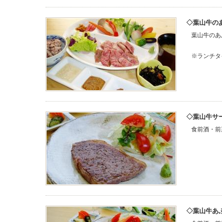
葉山牛の
葉山牛のあ
※ランチタ
葉山牛サ
食前酒・前
葉山牛あ