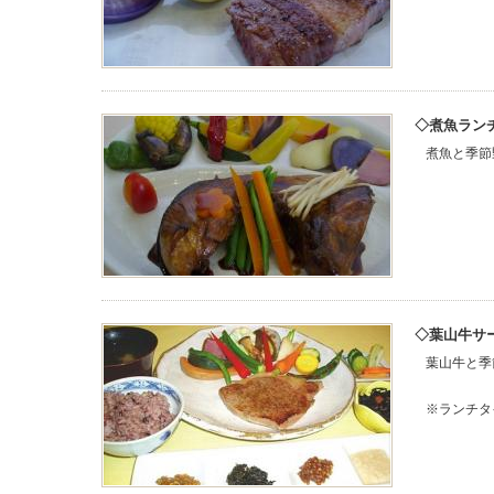
煮魚ラン
煮魚と季節
葉山牛サ
葉山牛と季
※ランチタ