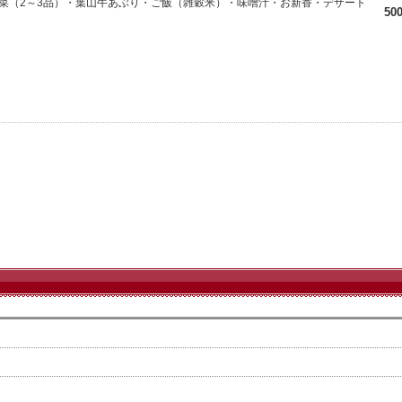
菜（2～3品）・葉山牛あぶり・ご飯（雑穀米）・味噌汁・お新香・デザート
50