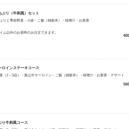
あぶり（牛刺風）セット
ぶりと季節野菜・小鉢・ご飯（雑穀米）・味噌汁・お新香
イム以外のお昼時のみ注文できます。
40
ーロインステーキコース
菜（2～3品）・葉山牛サーロイン・ご飯（雑穀米）・味噌汁・お新香・デザート
50
ぶり牛刺風コース