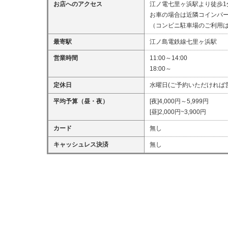
お店へのアクセス
江ノ電七里ヶ浜駅より徒歩1
お車の場合は近隣コインパ
（コンビニ駐車場のご利用
最寄駅
江ノ島電鉄線七里ヶ浜駅
営業時間
11:00～14:00
18:00～
定休日
水曜日(ご予約いただければ
平均予算（昼・夜）
[夜]4,000円～5,999円
[昼]2,000円~3,900円
カード
無し
キャッシュレス決済
無し