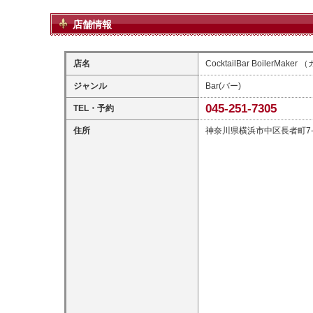
店舗情報
店名
CocktailBar BoilerM
ジャンル
Bar(バー)
045-251-7305
TEL・予約
住所
神奈川県横浜市中区長者町7-1