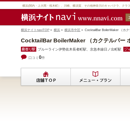
横浜(関内・上大岡・桜木町）、川崎、横須賀、その他神奈川のキャバクラ、クラ
横浜ナイトnaviTOP
>
横浜
>
横浜市中区
> CocktailBar Boiler
CocktailBar BoilerMaker （カクテ
ブルーライン伊勢佐木長者町駅、京急本線日ノ出町駅
0
口コミ
件