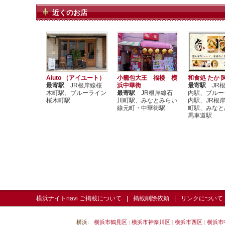
近くのお店
Aiuto （アイユート）
小籠包大王 福楼 横
和食処 たか 
最寄駅
JR根岸線桜
浜中華街
最寄駅
JR根
木町駅、ブルーライン
最寄駅
JR根岸線石
内駅、ブルー
桜木町駅
川町駅、みなとみらい
内駅、JR根
線元町・中華街駅
町駅、みなと
馬車道駅
横浜ナイトnavi ご掲載について
掲載削除依頼
リンクについて
横浜:
横浜市鶴見区
横浜市神奈川区
横浜市西区
横浜市