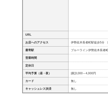
URL
お店へのアクセス
伊勢佐木長者町駅徒歩5分 
最寄駅
ブルーライン伊勢佐木長者
営業時間
定休日
平均予算（昼・夜）
[夜]3,000～4,000円
カード
無し
キャッシュレス決済
無し