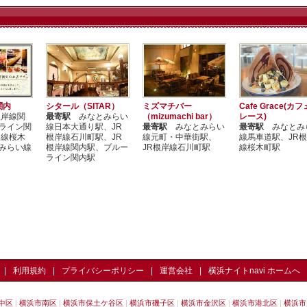
関内
シタール（SITAR）
ミズマチバー
Cafe Grace(カ
岸線関
最寄駅
みなとみらい
（mizumachi bar）
レース)
ライン関
線日本大通り駅、JR
最寄駅
みなとみらい
最寄駅
みなとみ
岸線桜木
根岸線石川町駅、JR
線元町・中華街駅、
線馬車道駅、JR
みらい線
根岸線関内駅、ブルー
JR根岸線石川町駅
線桜木町駅
ライン関内駅
利用規約
プライバシーポリシー
運営会社
横浜ナイトnavi ホームへ
中区
横浜市南区
横浜市保土ケ谷区
横浜市磯子区
横浜市金沢区
横浜市港北区
横浜市