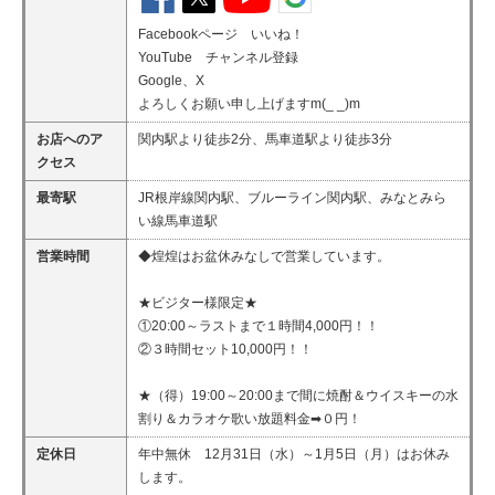
Facebookページ いいね！
YouTube チャンネル登録
Google、X
よろしくお願い申し上げますm(_ _)m
お店へのア
関内駅より徒歩2分、馬車道駅より徒歩3分
クセス
最寄駅
JR根岸線関内駅、ブルーライン関内駅、みなとみら
い線馬車道駅
営業時間
◆煌煌はお盆休みなしで営業しています。
★ビジター様限定★
①20:00～ラストまで１時間4,000円！！
②３時間セット10,000円！！
★（得）19:00～20:00まで間に焼酎＆ウイスキーの水
割り＆カラオケ歌い放題料金➡０円！
定休日
年中無休 12月31日（水）～1月5日（月）はお休み
します。