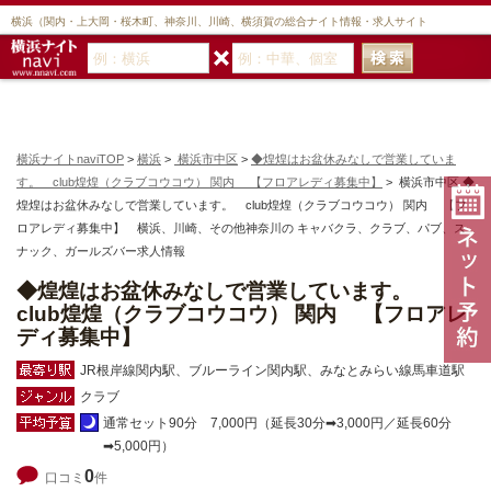
横浜（関内・上大岡・桜木町、神奈川、川崎、横須賀の総合ナイト情報・求人サイト
横浜ナイトnaviTOP
>
横浜
>
横浜市中区
>
◆煌煌はお盆休みなしで営業していま
す。 club煌煌（クラブコウコウ） 関内 【フロアレディ募集中】
> 横浜市中区 ◆
煌煌はお盆休みなしで営業しています。 club煌煌（クラブコウコウ） 関内 【フ
ロアレディ募集中】 横浜、川崎、その他神奈川の キャバクラ、クラブ、パブ、ス
ナック、ガールズバー求人情報
◆煌煌はお盆休みなしで営業しています。
club煌煌（クラブコウコウ） 関内 【フロアレ
ディ募集中】
JR根岸線関内駅、ブルーライン関内駅、みなとみらい線馬車道駅
クラブ
通常セット90分 7,000円（延長30分➡3,000円／延長60分
➡5,000円）
0
口コミ
件