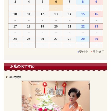
3
4
5
6
7
8
9
－
－
－
－
－
－
－
10
11
12
13
14
15
16
－
－
－
－
－
－
－
17
18
19
20
21
22
23
－
－
－
－
－
－
－
24
25
26
27
28
29
30
－
－
－
－
－
－
－
○
受付中
×
受付終了
お店のおすすめ
Club煌煌