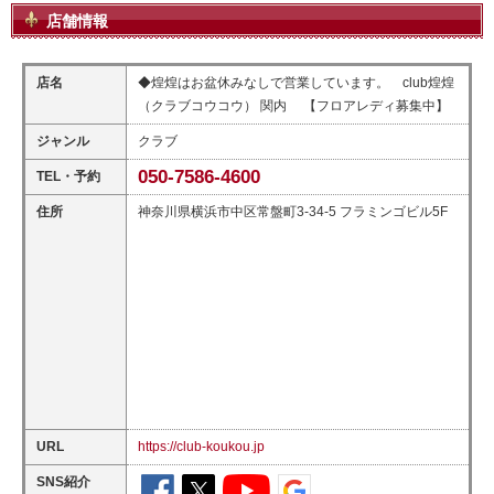
店舗情報
店名
◆煌煌はお盆休みなしで営業しています。 club煌煌
（クラブコウコウ） 関内 【フロアレディ募集中】
ジャンル
クラブ
050-7586-4600
TEL・予約
住所
神奈川県横浜市中区常盤町3-34-5 フラミンゴビル5F
URL
https://club-koukou.jp
SNS紹介