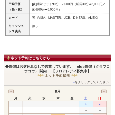
平均予算
[夜]通常セット90分 7,000円（延長30分➡3,000円／
（昼・夜）
延長60分➡5,000円）
カード
可（VISA、MASTER、JCB、DINERS、AMEX）
キャッシュ
無し
レス決済
ネット予約はこちらから
◆煌煌はお盆休みなしで営業しています。 club煌煌（クラブコ
ウコウ） 関内 【フロアレディ募集中】
○
をクリックしてください
8月
月
火
水
木
金
土
日
1
2
－
－