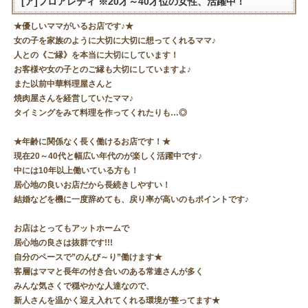
[ア]フロアレディ ※20才～40才位の女性、活躍中！
★優しいママがいるお店です♪★
女の子を家族のように大切に大切に想ってくれるママ♪
人との《ご縁》を本当に大切にしています！
お客様や女の子とのご縁も大切にしていますよ♪
また以前中華料理屋さんと
焼肉屋さんを経営していたママ♪
タイミングをみて料理を作ってくれたりも…◎
★年齢に関係なく長く働けるお店です！★
現在20～40代と幅広い年代のが楽しく活躍中です♪
中には10年以上働いている方も！
居心地の良いお店だから長続きしやすい！
結婚などを機に一度辞めても、戻り率が高いのもポイントです♪
お店はとってもアットホームで
居心地の良さは抜群です!!!
自分のペースで”のんび～り”働けます★
客層はママと長年の付き合いのある常連さんが多く
みんな気さくで穏やかな人達なので、
新人さんを温かく迎え入れてくれる環境が整ってます★