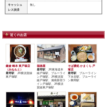
キャッシュ
無し
レス決済
近くのお店
鎌倉 峰本 東戸塚店
福徳屋
そば膳処 かまくら 戸
（みねもと）
最寄駅
JR東海道本
塚店
最寄駅
JR横須賀線
線戸塚駅、ブルーライ
最寄駅
ブルーライン
東戸塚駅
ン戸塚駅、JR横須賀
下永谷駅、ブルーライ
線戸塚駅、湘南新宿ラ
ン舞岡駅
イン戸塚駅、JR横須
賀線東戸塚駅