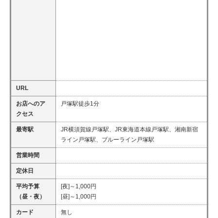
URL
お店へのア
戸塚駅徒歩1分
クセス
最寄駅
JR横須賀線戸塚駅、JR東海道本線戸塚駅、湘南新宿
ライン戸塚駅、ブルーライン戸塚駅
営業時間
定休日
平均予算
[夜]～1,000円
（昼・夜）
[昼]～1,000円
カード
無し