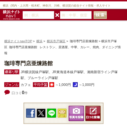
横浜（関内・上大岡・桜木町、神奈川、川崎、横須賀の総合ナイト情報・求人サイト
横浜ナイトnaviTOP
>
横浜
>
横浜市戸塚区
> 珈琲専門店亜煉路館 > 横浜市戸塚
区 珈琲専門店亜煉路館 レストラン、居酒屋、中華、カレー、焼肉、ダイニング情
報
珈琲専門店亜煉路館
JR横須賀線戸塚駅、JR東海道本線戸塚駅、湘南新宿ライン戸塚
駅、ブルーライン戸塚駅
カフェ
～1,000円
～1,000円
0
口コミ
件