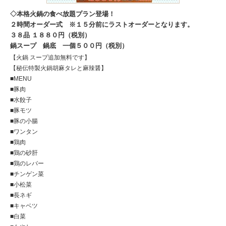
本格火鍋の食べ放題プラン登場！
２時間オーダー式 ※１５分前にラストオーダーとなります。
３８品 １８８０円（税別）
鍋スープ 鍋底 一個５００円（税別）
【火鍋 スープ追加無料です】
【秘伝特製火鍋胡麻タレと麻辣醤】
■MENU
■豚肉
■水餃子
■豚モツ
■豚の小腸
■ワンタン
■鶏肉
■鶏の砂肝
■鶏のレバー
■チンゲン菜
■小松菜
■長ネギ
■キャベツ
■白菜