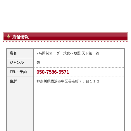
店舗情報
店名
2時間制オーダー式食べ放題 天下第一鍋
ジャンル
鍋
050-7586-5571
TEL・予約
住所
神奈川県横浜市中区長者町７丁目１１２