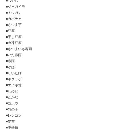
■もやし
■ジャガイモ
■トウガン
■カボチャ
■さつま芋
■豆腐
■干し豆腐
■冷凍豆腐
■さつまいも春雨
■いた春雨
■春雨
■ゆば
■しいたけ
■キクラゲ
■エノキ茸
■しめじ
■たかな
■ゴボウ
■竹の子
■レンコン
■昆布
■中華麺