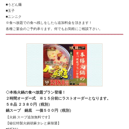
■うどん麺
■玉子
■ニンニク
※食べ放題での食べ残しをしたら追加料金を頂きます！
各種ご宴会のご予約承ります。何でもお気軽にご相談下さい。
本格火鍋の食べ放題プラン登場！
２時間オーダー式 ※１５分前にラストオーダーとなります。
５８品 ２３８０円（税別）
鍋スープ 鍋底 一個５００円（税別）
【火鍋 スープ追加無料です】
【秘伝特製火鍋胡麻タレと麻辣醤】