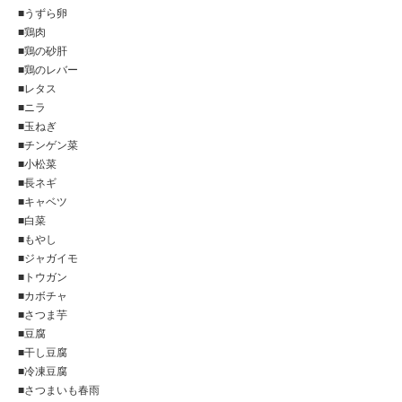
■うずら卵
■鶏肉
■鶏の砂肝
■鶏のレバー
■レタス
■ニラ
■玉ねぎ
■チンゲン菜
■小松菜
■長ネギ
■キャベツ
■白菜
■もやし
■ジャガイモ
■トウガン
■カボチャ
■さつま芋
■豆腐
■干し豆腐
■冷凍豆腐
■さつまいも春雨