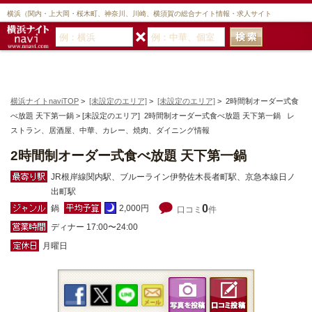
横浜（関内・上大岡・桜木町、神奈川、川崎、横須賀の総合ナイト情報・求人サイト
横浜ナイトnaviTOP
>
[未設定のエリア]
>
[未設定のエリア]
> 2時間制オーダー式食
べ放題 天下第一鍋 > [未設定のエリア] 2時間制オーダー式食べ放題 天下第一鍋 レ
ストラン、居酒屋、中華、カレー、焼肉、ダイニング情報
2時間制オーダー式食べ放題 天下第一鍋
JR根岸線関内駅、ブルーライン伊勢佐木長者町駅、京急本線日ノ
出町駅
0
鍋
2,000円
口コミ
件
ディナー 17:00〜24:00
月曜日