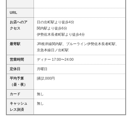
URL
お店へのア
日の出町駅より徒歩4分
クセス
関内駅より徒歩6分
伊勢佐木長者町駅より徒歩4分
最寄駅
JR根岸線関内駅、ブルーライン伊勢佐木長者町駅、
京急本線日ノ出町駅
営業時間
ディナー 17:00〜24:00
定休日
月曜日
平均予算
[夜]2,000円
（昼・夜）
カード
無し
キャッシュ
無し
レス決済