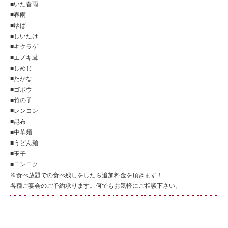
■いた春雨
■春雨
■ゆば
■しいたけ
■キクラゲ
■エノキ茸
■しめじ
■たかな
■ゴボウ
■竹の子
■レンコン
■昆布
■中華麺
■うどん麺
■玉子
■ニンニク
※食べ放題での食べ残しをしたら追加料金を頂きます！
各種ご宴会のご予約承ります。何でもお気軽にご相談下さい。