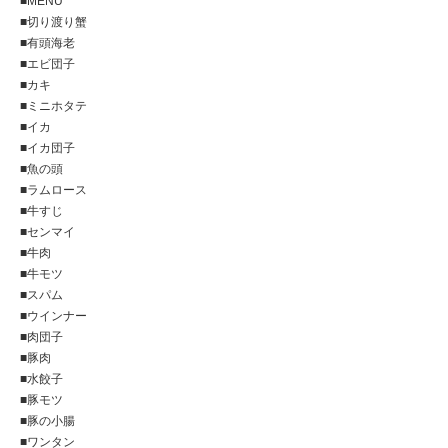
■MENU
■切り渡り蟹
■有頭海老
■エビ団子
■カキ
■ミニホタテ
■イカ
■イカ団子
■魚の頭
■ラムロース
■牛すじ
■センマイ
■牛肉
■牛モツ
■スパム
■ウインナー
■肉団子
■豚肉
■水餃子
■豚モツ
■豚の小腸
■ワンタン