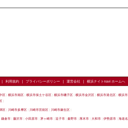
利用規約
プライバシーポリシー
運営会社
横浜ナイトnavi ホームへ
中区
横浜市南区
横浜市保土ケ谷区
横浜市磯子区
横浜市金沢区
横浜市港北区
横浜市
区
津区
川崎市多摩区
川崎市宮前区
川崎市麻生区
鎌倉市
藤沢市
小田原市
茅ヶ崎市
逗子市
秦野市
厚木市
大和市
伊勢原市
海老名