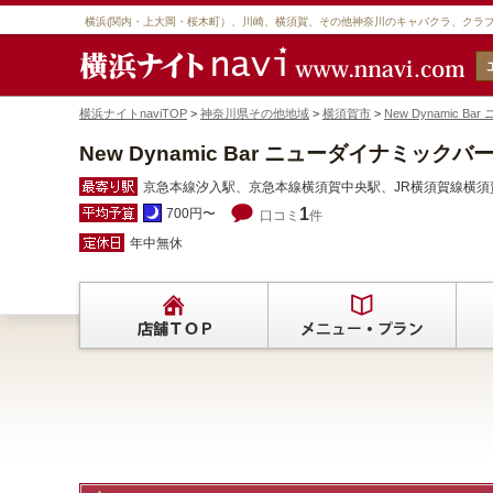
横浜(関内・上大岡・桜木町）、川崎、横須賀、その他神奈川のキャバクラ、クラ
横浜ナイトnaviTOP
>
神奈川県その他地域
>
横須賀市
>
New Dynamic 
New Dynamic Bar ニューダイナミックバ
京急本線汐入駅、京急本線横須賀中央駅、JR横須賀線横須
1
700円〜
口コミ
件
年中無休