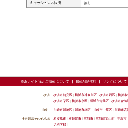
キャッシュレス決済
無し
横浜ナイトnavi ご掲載について
掲載削除依頼
リンクについて
横浜:
横浜市鶴見区
横浜市神奈川区
横浜市西区
横浜市
横浜市栄区
横浜市泉区
横浜市青葉区
横浜市都筑
川崎：
川崎市川崎区
川崎市幸区
川崎市中原区
川崎市高
神奈川県その他地域:
相模原市
横須賀市
三浦市
三浦郡葉山町
平塚市
足柄下郡