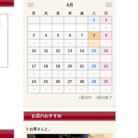
8月
月
火
水
木
金
土
日
1
2
－
－
3
4
5
6
7
8
9
－
－
－
－
－
－
－
10
11
12
13
14
15
16
－
－
－
－
－
－
－
17
18
19
20
21
22
23
－
－
－
－
－
－
－
24
25
26
27
28
29
30
－
－
－
－
－
－
－
○
受付中
×
受付終了
お店のおすすめ
お客さんと。