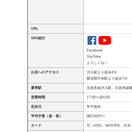
URL
SNS紹介
Facebook
YouTube
よろしくね！
お店へのアクセス
汐入駅より徒歩4分
横須賀中央駅より徒歩7分
最寄駅
京急本線汐入駅、京急本線横
営業時間
17:00〜翌4:00
定休日
年中無休
平均予算（昼・夜）
[夜]700円〜
カード
可（VISA、MASTER、JCB