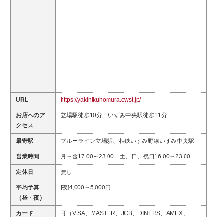
URL
https://yakinikuhomura.owst.jp/
お店へのア
立場駅徒歩10分 いずみ中央駅徒歩11分
クセス
最寄駅
ブルーライン立場駅、相鉄いずみ野線いずみ中央駅
営業時間
月～金17:00～23:00 土、日、祝日16:00～23:00
定休日
無し
平均予算
[夜]4,000～5,000円
（昼・夜）
カード
可（VISA、MASTER、JCB、DINERS、AMEX、