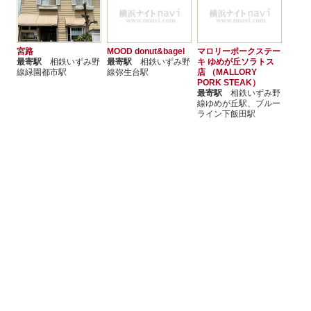
宮路
MOOD donut&bagel
マロリーポークステー
最寄駅
相鉄いずみ野
最寄駅
相鉄いずみ野
キ ゆめが丘ソラトス
線緑園都市駅
線弥生台駅
店 （MALLORY
PORK STEAK）
最寄駅
相鉄いずみ野
線ゆめが丘駅、ブルー
ライン下飯田駅