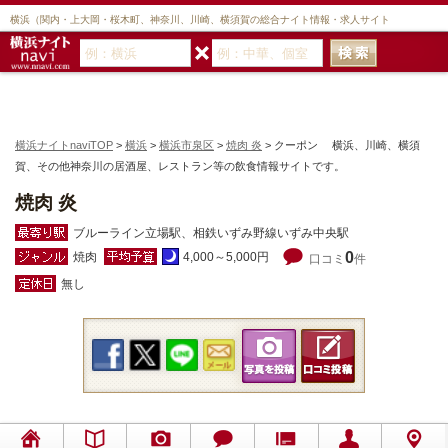
横浜（関内・上大岡・桜木町、神奈川、川崎、横須賀の総合ナイト情報・求人サイト
横浜ナイトnaviTOP
>
横浜
>
横浜市泉区
>
焼肉 炎
> クーポン 横浜、川崎、横須
賀、その他神奈川の居酒屋、レストラン等の飲食情報サイトです。
焼肉 炎
ブルーライン立場駅、相鉄いずみ野線いずみ中央駅
0
焼肉
4,000～5,000円
口コミ
件
無し