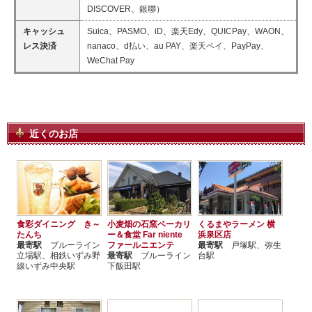
DISCOVER、銀聯）
キャッシュ
Suica、PASMO、iD、楽天Edy、QUICPay、WAON、
レス決済
nanaco、d払い、au PAY、楽天ペイ、PayPay、
WeChat Pay
近くのお店
食彩ダイニング き～
小麦畑の石窯ベーカリ
くるまやラーメン 横
たんち
ー＆食堂 Far niente
浜泉区店
最寄駅
ブルーライン
ファールニエンテ
最寄駅
戸塚駅、弥生
立場駅、相鉄いずみ野
最寄駅
ブルーライン
台駅
線いずみ中央駅
下飯田駅