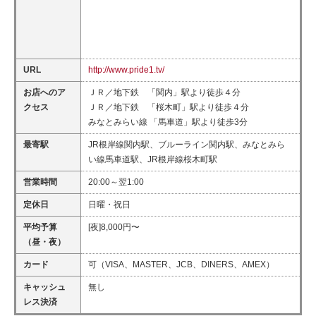
URL
http://www.pride1.tv/
お店へのア
ＪＲ／地下鉄 「関内」駅より徒歩４分
クセス
ＪＲ／地下鉄 「桜木町」駅より徒歩４分
みなとみらい線 「馬車道」駅より徒歩3分
最寄駅
JR根岸線関内駅、ブルーライン関内駅、みなとみら
い線馬車道駅、JR根岸線桜木町駅
営業時間
20:00～翌1:00
定休日
日曜・祝日
平均予算
[夜]8,000円〜
（昼・夜）
カード
可（VISA、MASTER、JCB、DINERS、AMEX）
キャッシュ
無し
レス決済