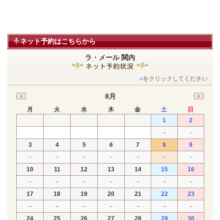
ネット予約はこちらから
ラ・メール 関内
○
をクリックしてください
8月
月
火
水
木
金
土
日
1
2
－
－
3
4
5
6
7
8
9
－
－
－
－
－
－
－
10
11
12
13
14
15
16
－
－
－
－
－
－
－
17
18
19
20
21
22
23
－
－
－
－
－
－
－
24
25
26
27
28
29
30