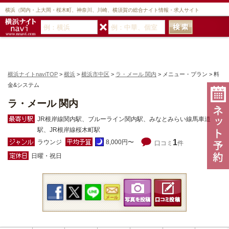
横浜（関内・上大岡・桜木町、神奈川、川崎、横須賀の総合ナイト情報・求人サイト
横浜ナイトnaviTOP
>
横浜
>
横浜市中区
>
ラ・メール 関内
> メニュー・プラン > 料
金&システム
ラ・メール 関内
JR根岸線関内駅、ブルーライン関内駅、みなとみらい線馬車道
駅、JR根岸線桜木町駅
1
ラウンジ
8,000円〜
口コミ
件
日曜・祝日